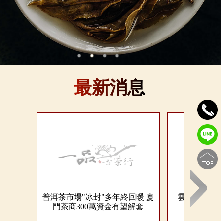
最新消息
普洱茶市場"冰封"多年終回暖 廈
雲南大旱引
門茶商300萬資金有望解套
大部
Next