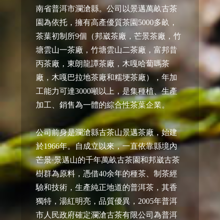
南省普洱市瀾滄縣。公司以景邁萬畝古茶
園為依托，擁有高產優質茶園5000多畝，
茶葉初制所9個（邦崴茶廠，芒景茶廠，竹
塘雲山一茶廠，竹塘雲山二茶廠，富邦昔
丙茶廠，東朗龍譚茶廠，木嘎哈蔔嗎茶
廠，木嘎巴拉地茶廠和糯埂茶廠），年加
工能力可達3000噸以上，是集種植、生產
加工、銷售為一體的綜合性茶葉企業。
公司前身是瀾滄縣古茶山景邁茶廠，始建
於1966年。自成立以來，一直依靠縣境內
芒景·景邁山的千年萬畝古茶園和邦崴古茶
樹群為原料，憑借40余年的種茶、制茶經
驗和技術，生產純正地道的普洱茶，其香
獨特，湯紅明亮，品質優異，2005年普洱
市人民政府確定瀾滄古茶有限公司為普洱