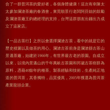
合了一群普洱茶的愛好者，各個身體健康！這次有幸陳太
太參加瀾滄茶廠的春酒會，東莞順景行老闆阿芬姐的鼓勵
及瀾滄茶廠王鈞總經理的支持，台灣這群朋友出錢出力成
立了這家店。
【一品古茶行】之所以會選擇瀾滄古茶，看中的就是它的
歷史積澱以及做茶的用心。瀾滄古茶前身是瀾滄縣古茶山
景邁茶廠，始建於1966年，有世界最古老的茶園。自成立
以來，以境內景邁山的千年萬畝古茶園和邦崴古茶樹群為
原料，憑藉40餘年的種茶、製茶經驗和技術，生產純正地
道的普洱茶，其香獨特，品質優異，2005年獲選為普洱茶
產業龍頭企業。