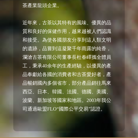
茶產業龍頭企業。
近年來，古茶以其特有的風味、優異的品
質和良好的保健作用，越來越被人們認識
和接受。為使各國朋友分享到這人類文明
的遺跡，品嘗到這凝聚千年雨露的純香，
瀾滄古茶有限公司董事長杜春嶧攜全體員
工，秉承40余年的生產經驗，以優異的產
品奉獻給各國的消費者和古茶愛好者，產
品暢銷國內多個省市，部分產品銷往馬來
西亞、日本、韓國、法國、德國、美國、
波蘭、新加坡等國家和地區。2003年我公
司通過歐盟FLO“國際公平交易”認證。