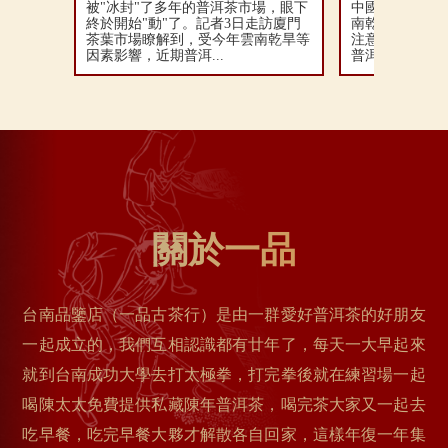
被"冰封"了多年的普洱茶市場，眼下
中國茶葉網china
終於開始"動"了。記者3日走訪廈門
南乾旱，普洱
茶葉市場瞭解到，受今年雲南乾旱等
注意買到假冒偽
因素影響，近期普洱...
普洱茶茶...
關於一品
台南品鑒店（一品古茶行）是由一群愛好普洱茶的好朋友
一起成立的，我們互相認識都有廿年了，每天一大早起來
就到台南成功大學去打太極拳，打完拳後就在練習場一起
喝陳太太免費提供私藏陳年普洱茶，喝完茶大家又一起去
吃早餐，吃完早餐大夥才解散各自回家，這樣年復一年集