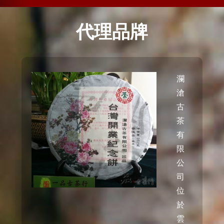
代理品牌
瀾
滄
古
茶
有
限
公
司
位
於
雲