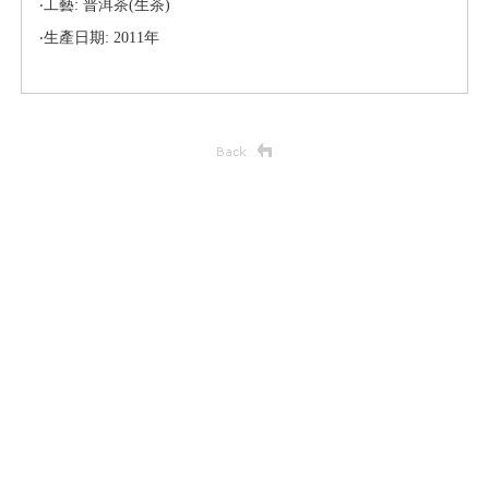
‧工藝: 普洱茶(生茶)
‧生產日期: 2011年