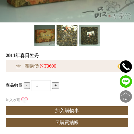
2011年春日牡丹
盒 團購價
NT3600
商品數量
-
+
加入收藏
加入購物車
☑購買結帳