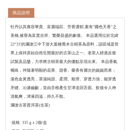
商品說明
牡丹以其雍容華貴、富麗端莊、芳香濃郁,素有"國色天香"之
美稱,被譽為富貴吉祥、繁榮昌盛的象徵。 本品選用位於北緯
22°33'的瀾滄江中下游大葉種喬木古樹茶為原料，該區域是世
界上保持原始自然生態最好的古茶山之一。老茶人經過反復
試製及品鑒，力求將古樹茶最大的優點呈現出來。 本品香氣
獨殊，伴隨著明顯的花香、甜香、藥香有層次的娓娓而來；
湯色金黃透亮，茶湯純甜、柔潤、順滑、穿透力強，能穿透
牙縫、沁滲齒齦，並由舌根產生甘津送回舌面。飲後令人神
清氣爽，津液四溢，持久不散。
瀾滄古茶普洱茶(生茶)
‧規格: 335 g x 2個/盒