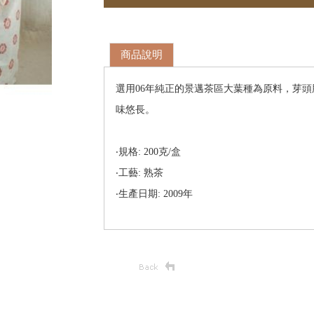
商品說明
選用06年純正的景邁茶區大葉種為原料，芽
味悠長。
‧規格: 200克/盒
‧工藝: 熟茶
‧生產日期: 2009年