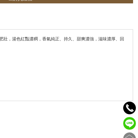
頭肥壯，湯色紅豔濃稠，香氣純正、持久、甜爽濃強，滋味濃厚、回