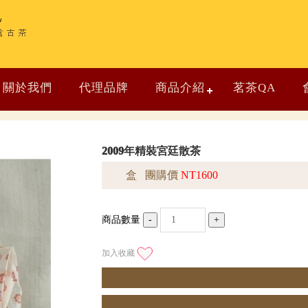
關於我們
代理品牌
商品介紹
茗茶QA
2009年精裝宮廷散茶
盒 團購價
NT1600
商品數量
-
+
加入收藏