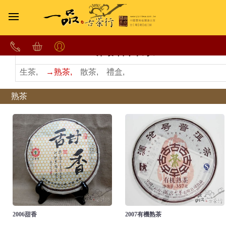
∷ 瀾滄古茶∷
生茶,
→熟茶,
散茶,
禮盒,
熟茶
2006甜香
2007有機熟茶