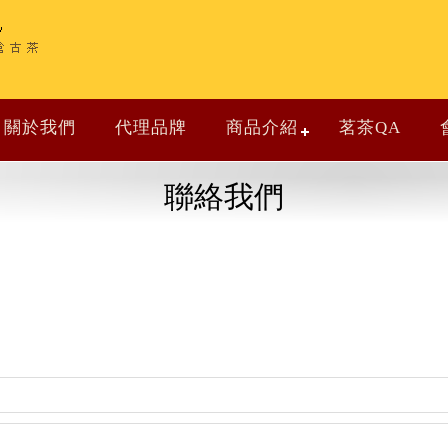
關於我們
代理品牌
商品介紹
茗茶QA
聯絡我們