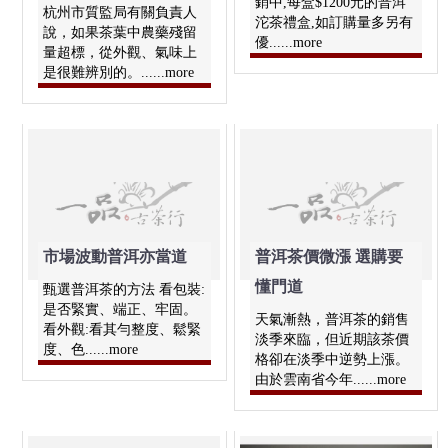
銷中,每盒$1200元的普洱
杭州市質監局有關負責人
沱茶禮盒,如訂購量多另有
說，如果茶葉中農藥殘留
優......more
量超標，從外觀、氣味上
是很難辨別的。......more
市場波動普洱亦當道
普洱茶價微漲 選購要
懂門道
甄選普洱茶的方法 看包裝:
是否緊實、端正、牢固。
天氣漸熱，普洱茶的銷售
看外觀:看其勻整度、鬆緊
淡季來臨，但近期該茶價
度、色......more
格卻在淡季中逆勢上漲。
由於雲南省今年......more