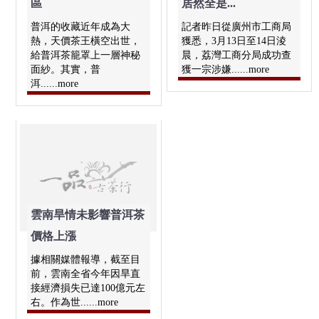
區
居然全是...
普洱的收藏近年成為大
記者昨日從廣州市工商局
熱，天價茶王橫空出世，
獲悉，3月13日至14日淩
給普洱茶籠罩上一層神秘
晨，荔灣工商分局成功查
面紗。其實，普
獲一宗涉嫌......more
洱......more
雲南旱情未影響普洱茶
價格上漲
據相關媒體報導，截至目
前，雲南全省今年因旱直
接經濟損失已達100億元左
右。作為世......more