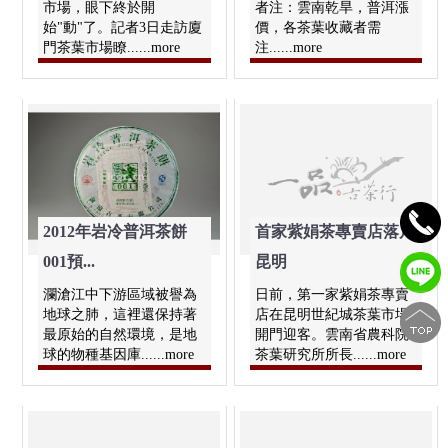
市場，眼下終於開
者注：雲南乾旱，普洱漲
始"動"了。記者3日走訪廈
價，各茶葉收藏者需
門茶葉市場瞭......more
注......more
2012年岩冷普洱茶餅
首家紫娟茶專賣店落戶
001預...
昆明
瀾滄江中下游區域被譽為
日前，第一家紫娟茶專賣
地球之肺，這裡還保持著
店在昆明世紀城茶葉市場
最原始的自然環境，是地
開門迎客。雲南省農科院
球的物種基因庫......more
茶葉研究所所長......more