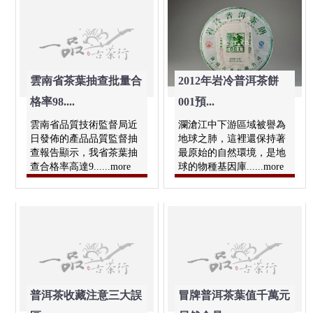
雲南省茶葉抽查批量合
2012年岩冷普洱茶餅
格率98....
001預...
雲南省品質技術監督局近
瀾滄江中下游區域被譽為
日發佈的產品品質監督抽
地球之肺，這裡還保持著
查報告顯示，我省茶葉抽
最原始的自然環境，是地
查合格率高達9......more
球的物種基因庫......more
普洱茶收藏注意三大誤
冒牌普洱茶葉值千萬元