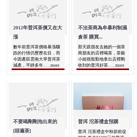
2012年普洱茶價又在大
不法茶商為牟暴利制濕
漲
倉茶 購買...
數年前普洱茶價格暴漲驟
那天跟朋友去她的一個茶
跌的行情仍歷歷在目，而
商朋友的店裡喝茶，茶藝
今因產區雲南大旱普洱茶
小姐很殷勤地拿出店裡剛
減產，平靜多年......more
收到的普洱好茶......more
不要喝剛剛泡出來的
普洱 沱茶禮盒預購
[頭遍茶]
普洱 沱茶禮盒中秋節前促