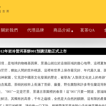
關於我們
代理品牌
商品介紹
茗茶QA
012年岩冷普洱茶餅001預購活動正式上市
環境，是地球的物種基因庫。景邁山就位於這個區域的腹心地帶。這裡夏
海茫茫，猶如人間的世外桃源。這裡有世界上保存最完好、年代最久遠、
神家園，它見證中國茶文化發展的歷史，被譽為"人類茶文化史上的奇跡"
飽含風霜。茶樹的枝幹上長滿了苔蘚、藤蔓、野生菌類和許多寄生蘭花等
 "001"一定是芒景、景邁古茶園裡的春茶！這"001"只要一開湯，那
長鮮活。其獨有的高香，千年之蘊積，全然是大自然的饋贈。這有限的產
侈的了！而它的醇厚，讓你每一口下肚，都攜帶著芒景布朗山千年種茶歷史