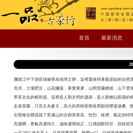
首頁
最新消息
2
瀾滄江中下游區域被譽為地球之肺，這裡還保持著最原始的自然
充沛，土壤肥沃，山花爛漫，果實累累，山間雲霧繚繞，山下雲
界茶文化的根和源。這裡是人類文明的遺跡，是人類賴以慰藉的精
走進茶園，只見古木參天，高大的茶樹形態各異顯得歷盡滄桑、
生態複合體成就了景邁山的古樹茶香高、性烈、味厚、氣足的特性。
亮濃稠，香氣高濃持久，滋味濃厚純正，口感甜醇回甘、回味悠
一片"001"放在手上，已是很重很重，每啜一口，已經是很奢