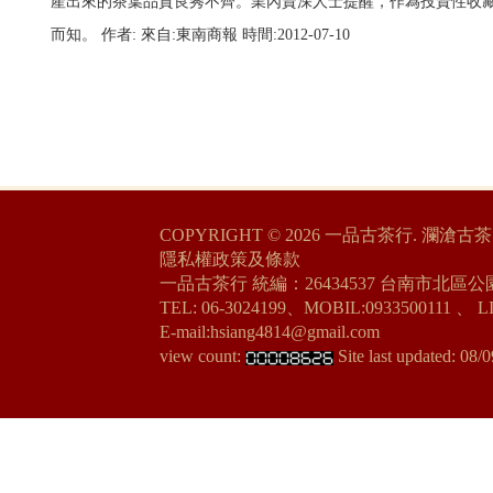
產出來的茶葉品質良莠不齊。業內資深人士提醒，作為投資性收
而知。 作者: 來自:東南商報 時間:2012-07-10
COPYRIGHT © 2026
一品古茶行. 瀾滄古茶
隱私權政策及條款
一品古茶行 統編：26434537
台南市北區公園
TEL: 06-3024199、MOBIL:0933500111 、
L
E-mail:hsiang4814@gmail.com
view count:
Site last updated:
08/0