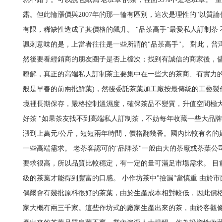
露。但此輪漲價與2007年的那一輪有區別，這次是理性的"以質論價
有限，稀缺性造成了其價格的飆升。 "品茶高手"最愛私人訂制
諷刺意味的是，上當者往往是一些所謂的"品茶高手"。 對此，
然後要看經銷商的朋友圈子是否上檔次；找到有誠信的商家後，
瞭解，真正的高端私人訂制茶主要集中在一些大的茶商、有實力
般是早春的前兩批鮮葉)，然後委託茶葉加工廠按最傳統的工藝
境裡長期保存，嚴格控制溫濕度，確保茶品不變質，升值空間極
好茶 "如果茶友找不到高端私人訂制茶，不妨每年收藏一些大品牌
漲到上萬元/公斤，短短兩年時間，價格翻幾番。國內比較有名的
一些高端需求。 老茶客認可的"品牌茶"一般由大的茶廠或茶葉
要求很高，所以品質比較穩定，有一定的量可滿足市場需求。 
級的茶葉才能得到豐富的口感。 小作坊茶中"撿漏"當慎重 由
偶爾會有幾批原料很好的茶葉，由於生產成本相對較低，因此價格
家大概有兩三千家。這些作坊式的廠家生產出來的茶，由於客觀