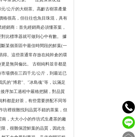
00元/公斤的大樹茶。高齡古樹茶產量
，價格很高，但往往也魚目珠混，具有
業經銷商：首先經銷商必須懂茶葉，
對比標準器就可做到心中有數。 據
斷某個茶區中最佳時間段的鮮葉(一
易得。這些茶通常存放在純幹倉的環
更是無與倫比。 古樹純料並非都是
時市場價在三四千元/公斤，到最近已
的"博君"、"冰島魂"等，以滿足
及後序加工過程中嚴格把關，對品質
純料都是好茶，有些需要拼配不同等
小作坊裡很難找到品質不錯的茶葉，但
雲南，大大小小的作坊式生產茶的廠
受限，很難保證鮮葉的品質，因此生