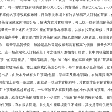
"，同一個地方既有收購價超4000元/公斤的古樹茶，也有200元/公斤~3
茶 不單傍名茶導致真假難辨，目前寧波市場上有許多號稱私人訂制的茶葉
普洱茶資深藏家周鴻儒分析，解決方案其實很簡單，可以找一些有誠信的茶
儘量找一些上述四大茶區生產的茶葉作為標準器，以後在找茶的時候，只要
的收藏家手中，由於他們對普洱茶的深刻理解及廣闊的人脈資源，往往會買
製作。這些茶品質優良，無論是品飲還是收藏都具有極高的價值，但量少不
大。這一類高端私人訂制茶若干年之後就可進拍賣行拍賣，其中的收藏樂趣
茶中的高端產品。"周鴻儒建議，例如2010年生產的猛庫戎氏"博君"茶當
如國營猛海茶廠、雙江猛庫戎氏茶葉公司等，每年會生產少量高檔茶，如戎氏
公司出品，由於本身就有大片茶園(包括古茶樹園及臺地茶園)，在鮮葉採摘
目前市場上存在一個誤區，那就是一味追求古樹純料，其實並非所有的古樹
於市面上茶葉價格越來越高，一些寧波茶友喜歡到產地的小作坊裡淘茶葉。
低廉，給喜歡淘茶的朋友留下不少空間，"撿漏"的事情的確有發生。 在
條件所限，存在很多問題。首先是生產環境衛生不達標，其次是原料供應