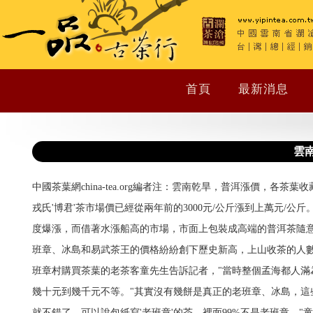
首頁
最新消息
雲
中國茶葉網china-tea.org編者注：雲南乾旱，普洱漲價，
戎氏'博君'茶市場價已經從兩年前的3000元/公斤漲到上萬元/
度爆漲，而借著水漲船高的市場，市面上包裝成高端的普洱茶隨意叫
班章、冰島和易武茶王的價格紛紛創下歷史新高，上山收茶的人數也
班章村購買茶葉的老茶客童先生告訴記者，"當時整個孟海都人滿
幾十元到幾千元不等。"其實沒有幾餅是真正的老班章、冰島，這
就不錯了。可以說包紙寫'老班章'的茶，裡面99%不是老班章。