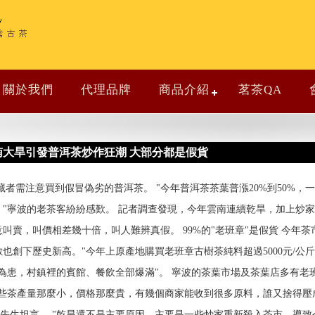
關於我們
代理品牌
商品介紹
茗茶QA
南大旱引發普洱茶炒作狂潮 大部分都是假貨
各茶葉收藏者需注意買到假冒偽劣的普洱茶。 "今年普洱茶茶葉普漲20%到50
公斤。"寧波的老茶客紛紛感歎。 記者調查發現，今年雲南連續乾旱，加上
賣，叫價相差幾十倍，叫人難辨真假。 99%的"老班章"是假貨 今年茶
創下歷史新高。"今年上原產地購買老班章古樹茶純料超過5000元/公斤
為患，村鎮裡的賓館、餐飲全部爆滿"。 寧波的茶葉市場及茶葉店多有老班
些茶產量那麼小，價格那麼貴，有幾個商家能收到很多原料，誰又捨得壓成
"童先生坦言。 "乾旱還不是主要原因，主要是一些炒家重新殺入茶市，導