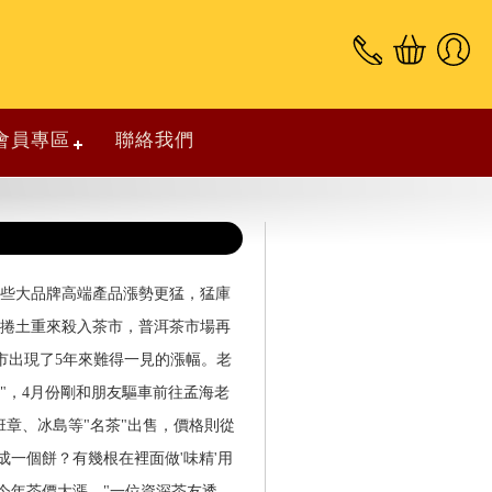
會員專區
聯絡我們
%，一些大品牌高端產品漲勢更猛，猛庫
炒家捲土重來殺入茶市，普洱茶市場再
市出現了5年來難得一見的漲幅。老
"，4月份剛和朋友驅車前往孟海老
章、冰島等"名茶"出售，價格則從
一個餅？有幾根在裡面做'味精'用
致今年茶價大漲。"一位資深茶友透