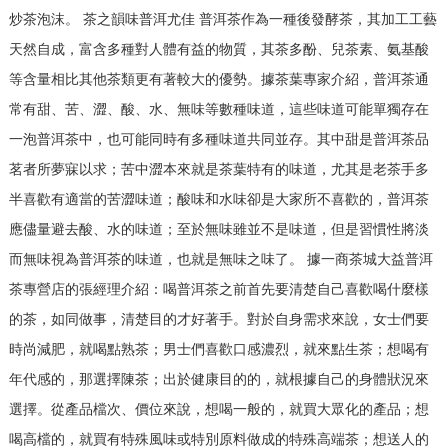
炒茶泡沫。 茶之韻味普洱尤佳 普洱茶作為一種後發酵茶，其加工工藝
天然自成，富含多種對人體有益的物質，其茶多酚、兒茶素、氨基酸
等含量相比其他茶類更有著較大的優勢。據茶葉專家介紹，普洱茶通
常有甜、苦、澀、酸、水、無味等數種味道，這些味道可能單獨存在
一泡普洱茶中，也可能同時有多種味道共同並存。其中甜是普洱茶品
茗者所夢寐以求；苦中澀本來就是茶葉特有的味道，尤其是老茶手多
半喜歡有適當的苦澀味道；酸味和水味卻是大家所不喜歡的，普洱茶
應儘量避去酸、水的味道；至於無味雖並不是味道，但是習慣性將淡
而無味視為普洱茶的味道，也就是無味之味了。 據一商茶城大益普洱
茶專營店的張經理介紹：喝普洱茶之前首先要清楚自己喜歡喝什麼樣
的茶，如同做事，清楚目的才好著手。對於自身需求來說，女士們要
時尚減肥，就喝點熟茶；男士們喜歡口感濃烈，就來點生茶；想喝有
年代感的，那選擇陳茶；出於健康目的的，就根據自己的身體狀況來
選擇。從產品檔次、價位來說，想喝一般的，就買大眾化的產品；想
喝高檔的，就買有特殊風味或特別原料做成的特殊高端茶；想送人的