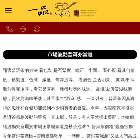
市場波動普洱亦當道
甄選普洱茶的方法 看包裝:是否緊實、端正、牢固。 看外觀:看其勻整
度、鬆緊度、色澤、嫩度、勻淨度等。 看湯色:是否明亮。 聞氣味:採
取熱嗅和冷嗅，看它是否有一種很甜爽的味道。 品滋味:優質滋味濃
醇，質次則滋味平淡，甚至產生"澀麻"感。 一直以來，普洱茶因其獨
特的滋味和保健功能受到不少消費者的喜愛。今年，因雲南乾旱引起
普洱茶價格波動的聲音一直未斷，於是，有人不禁提出疑問：本輪價
格波動究竟屬於市場正常範圍還是炒茶泡沫？ 普洱茶價格"蠢蠢欲動"
今年普洱茶產區--雲南遭遇乾旱，一時間，"普洱茶減產"又被人們當成