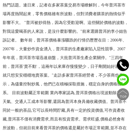
熱門話題。連日來，記者在多家茶葉交易市場瞭解到，今年普洱茶市
場再度熱鬧起來，零售價格雖有所波動，但對消費者購茶的熱情似乎
影響不大。 "普洱被炒得熱，因為它受歡迎啊。這些關於價格的波動，
對我這愛喝茶的人來說，是沒什麼影響的。"前來選購普洱的李小姐告
訴記者。 數年前，普洱茶價格暴漲驟跌的行情仍歷歷在目：2006年、
2007年，大量炒作資金湧入，普洱茶的生產廠家陷入惡性競爭。2007
年年底，普洱茶市場迅速崩盤，大批普洱茶生產企業關停。"三四年
前，普洱茶'賣不動'，這兩年以來庫存慢慢變少，日子剛開始好過點，
就只想安安穩穩地賣茶葉。"走訪多家普洱茶經營者，不少茶商也表
示，為儘量控制炒風，他們已在積極採取措施，穩定自身的價格體
系。 目前波動屬正常範圍 業內專家認為,普洱茶價格出現波動除了受
天氣、交通人工成本等影響,還因為普洱本身具備收藏價值。普洱茶不
同於一般的茶品,它可以長時間貯藏,具有一定的投資價值,可作資產收
藏,普洱茶不僅有消費需求,而且有投資需求。需求旺盛,價格必然會有
所波動，但就目前來看普洱茶的價格還是屬於市場正常範圍,並不存在