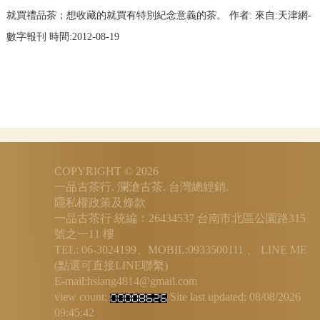
就買禮品茶；想收藏的就買有特別紀念意義的茶。 作者: 來自:天津網-
數字報刊 時間:2012-08-19
COPYRIGHT © 2026
一品古茶行. 瀾滄古茶. 台灣總經銷.
隱私權政策及條款
一品古茶行 統編：26434537
台南市北區公園路315
號之一11 樓
TEL: 06-3024199、MOBIL:0933500111 、
LINE ME
(點選可直接LINE聯繫)
E-mail:hsiang4814@gmail.com
view count:
Site last updated:
08/08/2026
09:45:42