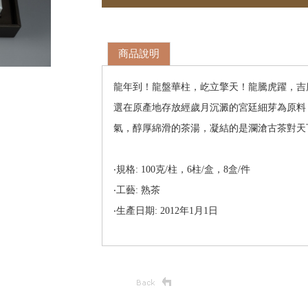
商品說明
龍年到！龍盤華柱，屹立擎天！龍騰虎躍，吉慶
選在原產地存放經歲月沉澱的宮廷細芽為原料
氣，醇厚綿滑的茶湯，凝結的是瀾滄古茶對天
‧規格: 100克/柱，6柱/盒，8盒/件
‧工藝: 熟茶
‧生產日期: 2012年1月1日