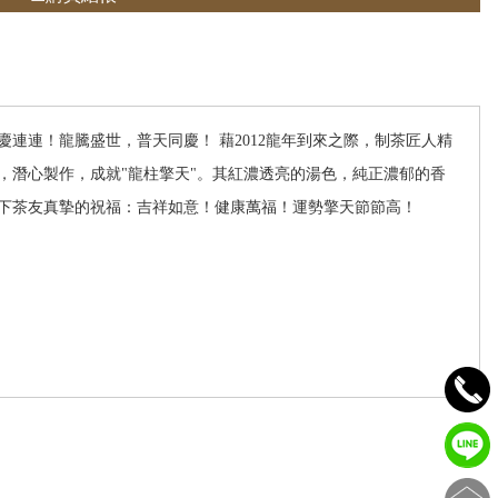
連連！龍騰盛世，普天同慶！ 藉2012龍年到來之際，制茶匠人精
，潛心製作，成就"龍柱擎天"。其紅濃透亮的湯色，純正濃郁的香
下茶友真摯的祝福：吉祥如意！健康萬福！運勢擎天節節高！