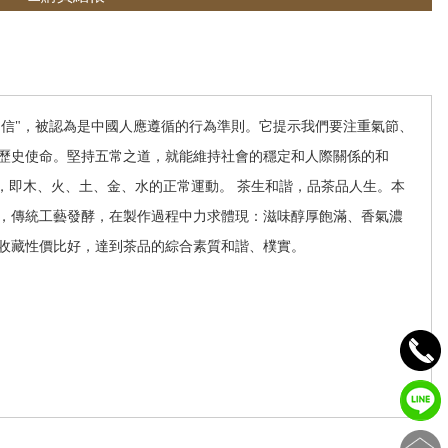
、信"，被認為是中國人應遵循的行為準則。它提示我們要注重氣節、
歷史使命。堅持五常之道，就能維持社會的穩定和人際關係的和
物，即木、火、土、金、水的正常運動。 茶生和諧，品茶品人生。本
，傳統工藝發酵，在製作過程中力求體現：滋味醇厚飽滿、香氣濃
收藏性價比好，達到茶品的綜合素質和諧、樸實。