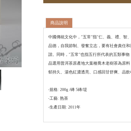
商品說明
中國傳統文化中，"五常"指"仁、義、禮、智
品德，自我節制、發奮立志，要有社會責任和
諧。同時，"五常"也指五行所代表的五類事
品選用普洱茶原產地大葉種喬木老樹茶為原料
郁持久、湯色紅濃透亮、口感回甘舒爽、品飲
‧規格: 200g /磚 5磚/堤
‧工藝: 熟茶
‧生產日期: 2011年