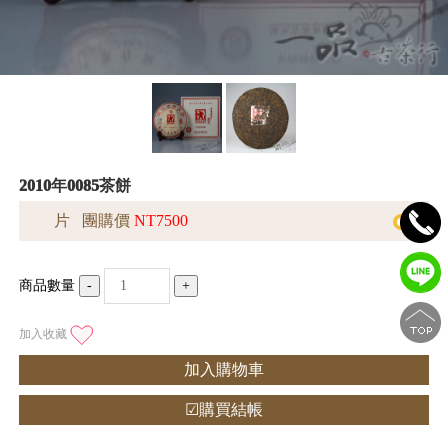
2010年0085茶餅
片 團購價
NT7500
商品數量
-
+
加入收藏
加入購物車
☑購買結帳