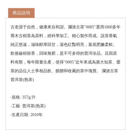
商品說明
古老源于自然，健康來自和諧。瀾滄古茶"0085"選用1800多年
喬木古樹茶為原料，經科學加工、精心製作而成。該茶香氣
純正悠遠，滋味醇厚回甘，湯色紅豔明亮，葉底肥嫩柔軟。
飲後齒頰留香，回味無窮，是不可多得的普洱珍品。且因原
料有限，每年限量生產，使得"0085"近年來成為廣大知茶、愛
茶的品位人士爭相品飲、饋贈和收藏的茶中瑰寶。 瀾滄古茶
普洱茶(熟茶)
‧規格: 357g/片
‧工藝: 普洱茶(熟茶)
‧生產日期: 2010年