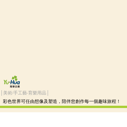
│美術/手工藝‧育樂用品│
彩色世界可任由想像及塑造，陪伴您創作每一個趣味旅程！