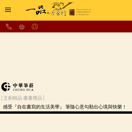
│文創精品‧書畫禮品│
感受『自在書寫的生活美學』 筆隨心意勾勒出心境與快樂！